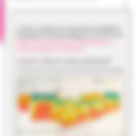
¿Cómo se dibujan las experiencias intangibles?
Estudiamos la fenomenología de Can Lis en los
talleres del Laboratorio de Representación
Fenomenológica (1a Edición)
.
¡Gracias a todos por vuestra participación!