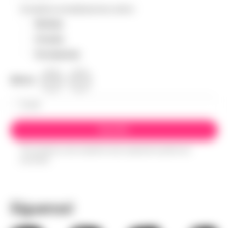
Enviadme actualizaciones sobre:
Noticias
Círculos
Formaciones
Idioma
EN
ES
*Al suscribirme a esta newsletter estoy aceptando la política de
privacidad
Síguenos!